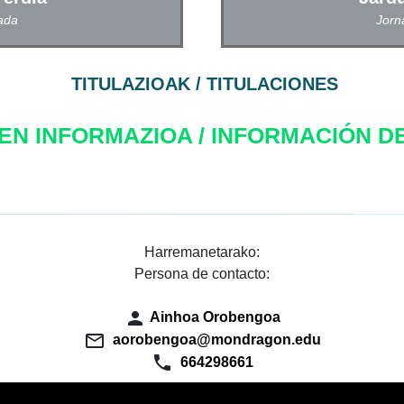
ada
Jorn
TITULAZIOAK / TITULACIONES
N INFORMAZIOA / INFORMACIÓN D
Harremanetarako:
Persona de contacto:
person
Ainhoa Orobengoa
mail_outline
aorobengoa@mondragon.edu
phone
664298661