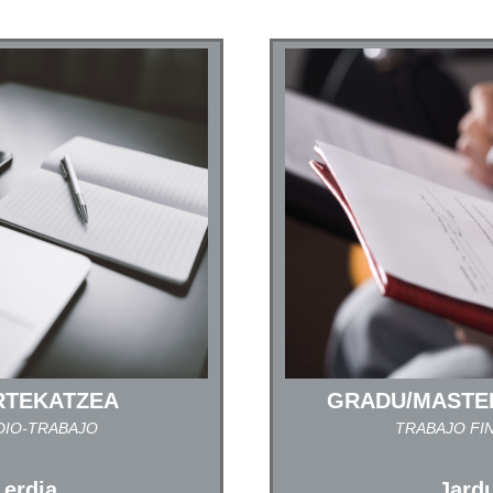
RTEKATZEA
GRADU/MASTE
DIO-TRABAJO
TRABAJO FI
 erdia
Jard