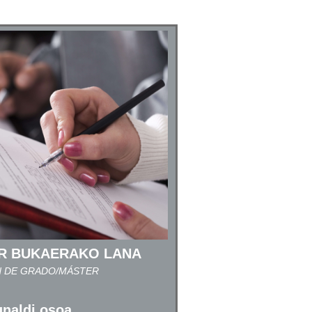
R BUKAERAKO LANA
N DE GRADO/MÁSTER
unaldi osoa