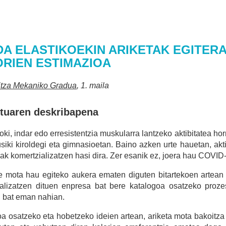
A ELASTIKOEKIN ARIKETAK EGITER
RIEN ESTIMAZIOA
itza Mekaniko Gradua
, 1. maila
ktuaren deskribapena
koki, indar edo erresistentzia muskularra lantzeko aktibitatea 
siki kiroldegi eta gimnasioetan. Baino azken urte hauetan, a
oak komertzializatzen hasi dira. Zer esanik ez, joera hau COVI
te mota hau egiteko aukera ematen diguten bitartekoen artean 
ializatzen dituen enpresa bat bere katalogoa osatzeko proze
 bat eman nahian.
a osatzeko eta hobetzeko ideien artean, ariketa mota bakoitza