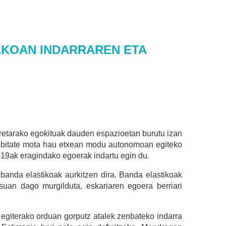
AKOAN INDARRAREN ETA
horretarako egokituak dauden espazioetan burutu izan
ktibitate mota hau etxean modu autonomoan egiteko
D-19ak eragindako egoerak indartu egin du.
banda elastikoak aurkitzen dira. Banda elastikoak
suan dago murgilduta, eskariaren egoera berriari
 egiterako orduan gorputz atalek zenbateko indarra