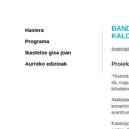
BAND
Hasiera
KALO
Programa
Ingeniar
Ikastetxe gisa joan
Proie
Aurreko edizioak
"Histori
da, nagu
bitartek
Aktibita
komertz
erantzun
Katalogo