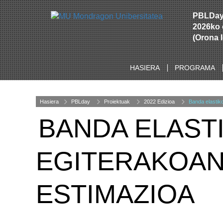
PBLDa
2026ko 
(Orona 
HASIERA
PROGRAMA
Hasiera
PBLday
Proiektuak
2022 Edizioa
Banda elastiko
BANDA ELAST
EGITERAKOAN
ESTIMAZIOA