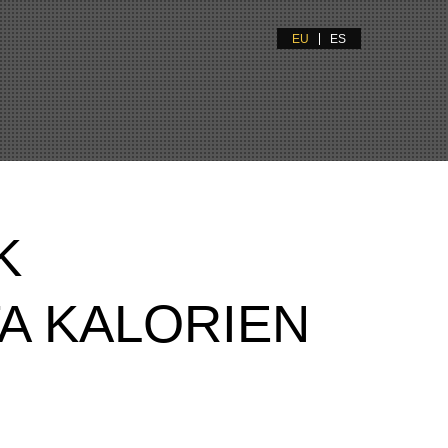
EU
ES
K
A KALORIEN