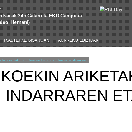
y
otsailak 24 • Galarreta EKO Campusa
Ideo, Hernani)
IKASTETXE GISA JOAN
AURREKO EDIZIOAK
ekin ariketak egiterakoan indarraren eta kalorien estimazioa
IKOEKIN ARIKETA
 INDARRAREN ET