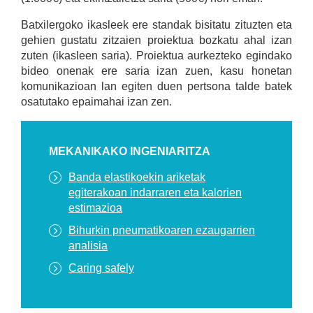
Batxilergoko ikasleek ere standak bisitatu zituzten eta
gehien gustatu zitzaien proiektua bozkatu ahal izan
zuten (ikasleen saria). Proiektua aurkezteko egindako
bideo onenak ere saria izan zuen, kasu honetan
komunikazioan lan egiten duen pertsona talde batek
osatutako epaimahai izan zen.
MEKANIKAKO INGENIARITZA
Banda elastikoekin ariketak
egiterakoan indarraren eta kalorien
estimazioa
Bihurkin pneumatikoaren ezaugarrien
analisia
Caring safely