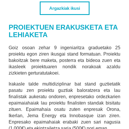
Argazkiak ikusi
PROIEKTUEN ERAKUSKETA ETA
LEHIAKETA
Goiz osoan zehar 9 ingeniaritza graduetako 25
proiektu egon ziren ikusgai stand formatuan. Proiektu
bakoitzak bere maketa, posterra eta bideoa zuen eta
ikasleek proiektuaren nondik norakoak azaldu
zizkieten gerturatutakoei.
Irakasle talde multidiziplinar bat stand guztietatik
pasatu zen proiektu guztiak baloratzera eta lau
finalistak aukeratu ondoren, enpresetako ordezkarien
epaimaiahaiak lau proiektu finalisten standak bisitatu
zituen. Epaimahaia osatu zuten enpresak Orona,
Ikerlan, Jema Energy eta Innobasque izan ziren.
Enpresako epaimahaiak erabaki zuen sari nagusia
(1.000€) eta ekintzailetza saria (500€) nori eman.