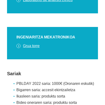
INGENIARITZA MEKATRONIKOA
Grua torre
Sariak
PBLDAY 2022 saria: 1000€ (Oronaren eskutik)
Bigarren saria: accesit ekintzailetza
Ikasleen saria: produktu sorta
Bideo oneraren saria: produktu sorta