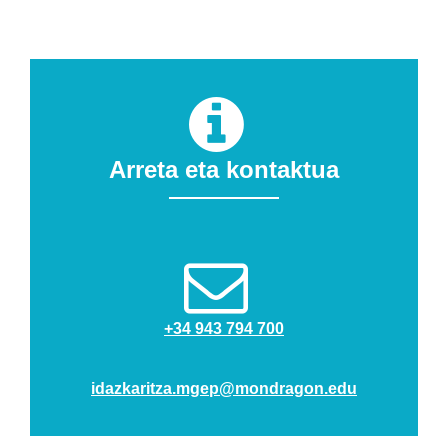
Arreta eta kontaktua
+34 943 794 700
idazkaritza.mgep@mondragon.edu