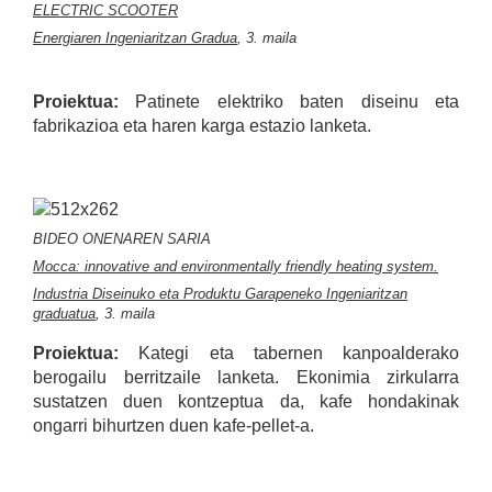
ELECTRIC SCOOTER
Energiaren Ingeniaritzan Gradua
, 3. maila
Proiektua:
Patinete elektriko baten diseinu eta
fabrikazioa eta haren karga estazio lanketa.
BIDEO ONENAREN SARIA
Mocca: innovative and environmentally friendly heating system.
Industria Diseinuko eta Produktu Garapeneko Ingeniaritzan
graduatua
, 3. maila
Proiektua:
Kategi eta tabernen kanpoalderako
berogailu berritzaile lanketa. Ekonimia zirkularra
sustatzen duen kontzeptua da, kafe hondakinak
ongarri bihurtzen duen kafe-pellet-a.