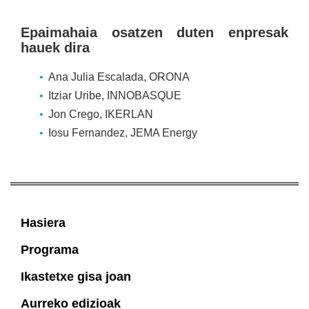
Epaimahaia osatzen duten enpresak
hauek dira
Ana Julia Escalada, ORONA
Itziar Uribe, INNOBASQUE
Jon Crego, IKERLAN
Iosu Fernandez, JEMA Energy
Hasiera
Programa
Ikastetxe gisa joan
Aurreko edizioak