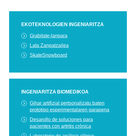
EKOTEKNOLOGIEN INGENIARITZA
Grabitate-lanpara
Lata Zanpatzailea
SkateSnowboard
INGENIARITZA BIOMEDIKOA
Gihar artifizial pertsonalizatu baten
prototipo esperimentalaren garapena
Desarollo de soluciones para
pacientes con artritis crónica
Laboratorio de análisis clínico