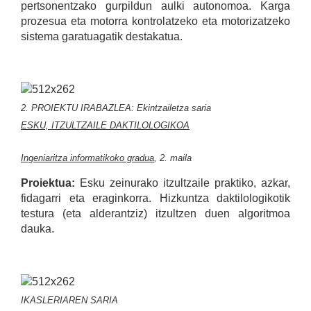
pertsonentzako gurpildun aulki autonomoa. Karga
prozesua eta motorra kontrolatzeko eta motorizatzeko
sistema garatuagatik destakatua.
2. PROIEKTU IRABAZLEA: Ekintzailetza saria
ESKU, ITZULTZAILE DAKTILOLOGIKOA
Ingeniaritza informatikoko gradua
, 2. maila
Proiektua:
Esku zeinurako itzultzaile praktiko, azkar,
fidagarri eta eraginkorra. Hizkuntza daktilologikotik
testura (eta alderantziz) itzultzen duen algoritmoa
dauka.
IKASLERIAREN SARIA