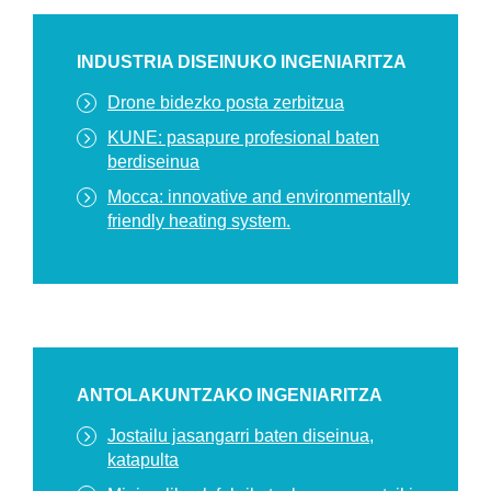
INDUSTRIA DISEINUKO INGENIARITZA
Drone bidezko posta zerbitzua
KUNE: pasapure profesional baten
berdiseinua
Mocca: innovative and environmentally
friendly heating system.
ANTOLAKUNTZAKO INGENIARITZA
Jostailu jasangarri baten diseinua,
katapulta