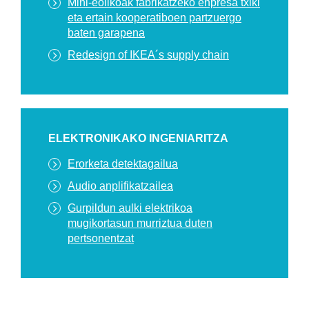
Mini-eolikoak fabrikatzeko enpresa txiki
eta ertain kooperatiboen partzuergo
baten garapena
Redesign of IKEA´s supply chain
ELEKTRONIKAKO INGENIARITZA
Erorketa detektagailua
Audio anplifikatzailea
Gurpildun aulki elektrikoa
mugikortasun murriztua duten
pertsonentzat