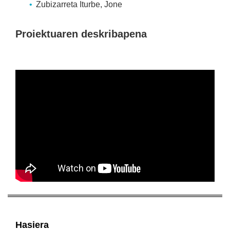
Zubizarreta Iturbe, Jone
Proiektuaren deskribapena
Hasiera