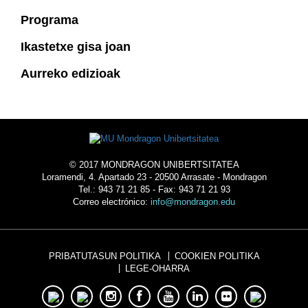
Programa
Ikastetxe gisa joan
Aurreko edizioak
© 2017 MONDRAGON UNIBERTSITATEA
Loramendi, 4. Apartado 23 - 20500 Arrasate - Mondragon
Tel.: 943 71 21 85 - Fax: 943 71 21 93
Correo electrónico:
info@mondragon.edu
PRIBATUTASUN POLITIKA
COOKIEN POLITIKA
LEGE-OHARRA